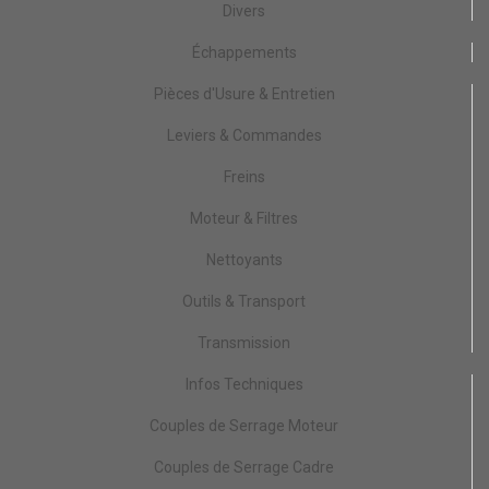
Divers
Échappements
Pièces d'Usure & Entretien
Leviers & Commandes
Freins
Moteur & Filtres
Nettoyants
Outils & Transport
Transmission
Infos Techniques
Couples de Serrage Moteur
Couples de Serrage Cadre