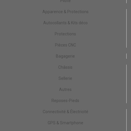
Pilote
Apparence & Protections
Autocollants & Kits déco
Protections
Pièces CNC
Bagagerie
Châssis
Sellerie
Autres
Reposes-Pieds
Connectivité & Électricité
GPS & Smartphone