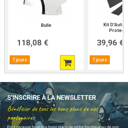
Kit D'Autoc
Bulle
Protecti
118,08 €
39,96 €
7 jours
7 jours
S'INSCRIRE À LA NEWSLETTER
Bénéficier de tous les bons plans de nos
partenaires
Pour recevoir tous nos bons plans de notre boutique ou de nos