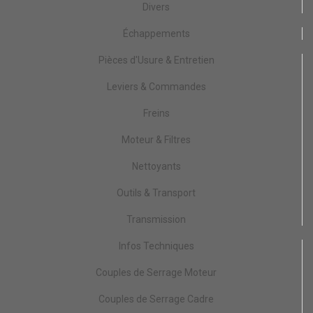
Divers
Échappements
Pièces d'Usure & Entretien
Leviers & Commandes
Freins
Moteur & Filtres
Nettoyants
Outils & Transport
Transmission
Infos Techniques
Couples de Serrage Moteur
Couples de Serrage Cadre