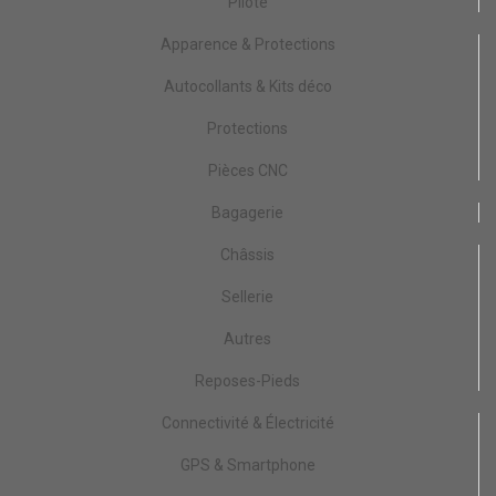
Pilote
Apparence & Protections
Autocollants & Kits déco
Protections
Pièces CNC
Bagagerie
Châssis
Sellerie
Autres
Reposes-Pieds
Connectivité & Électricité
GPS & Smartphone