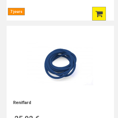
7 jours
Reniflard