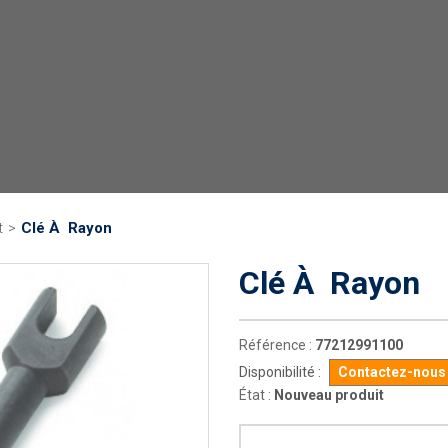
Clé À Rayon
t
>
Clé À Rayon
Référence :
77212991100
Disponibilité :
Contactez-nous p
État :
Nouveau produit