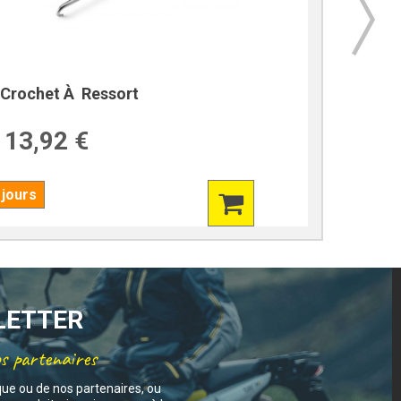
Crochet À Ressort
Démont
13,92 €
14,9
 jours
En stock !
SLETTER
os partenaires
que ou de nos partenaires, ou