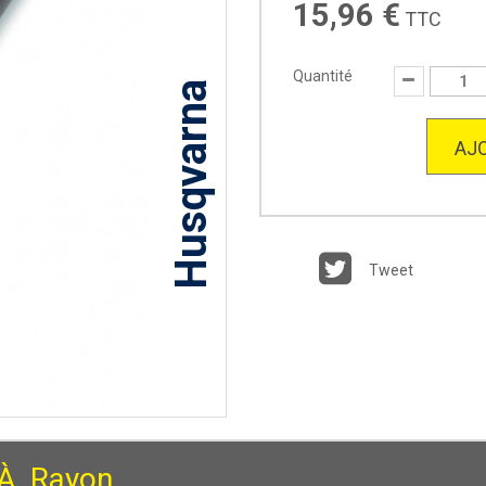
15,96 €
TTC
Quantité
Husqvarna
AJO
Tweet
 À Rayon