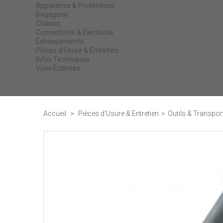
Apparence & Protections
Bagagerie
Châssis
Connectivité & Électricité
Échappements
Pièces d'Usure & Entretien
Infos Techniques
Vues Éclatées
Accueil
>
Pièces d'Usure & Entretien
>
Outils & Transpor