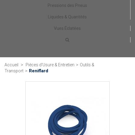
Pressions des Pneus
Liquides & Quantités
Vues Éclatées
Accueil
>
Pièces d'Usure & Entretien
>
Outils &
Reniflard
Transport
>