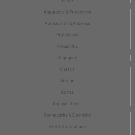
Pilote
Apparence & Protections
Autocollants & Kits déco
Protections
Pièces CNC
Bagagerie
Châssis
Sellerie
Autres
Reposes-Pieds
Connectivité & Électricité
GPS & Smartphone