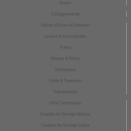
Divers
Échappements
Pièces d'Usure & Entretien
Leviers & Commandes
Freins
Moteur & Filtres
Nettoyants
Outils & Transport
Transmission
Infos Techniques
Couples de Serrage Moteur
Couples de Serrage Cadre