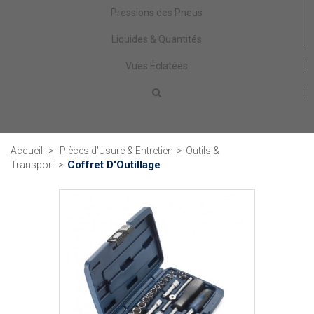
Pressions des Pneus
Liquides & Quantités
Vues Éclatées
Accueil
>
Pièces d'Usure & Entretien
>
Outils &
Coffret D'Outillage
Transport
>