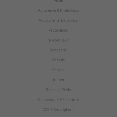
Pilote
Apparence & Protections
Autocollants & Kits déco
Protections
Pièces CNC
Bagagerie
Châssis
Sellerie
Autres
Reposes-Pieds
Connectivité & Électricité
GPS & Smartphone