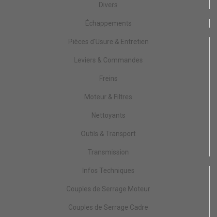
Divers
Échappements
Pièces d'Usure & Entretien
Leviers & Commandes
Freins
Moteur & Filtres
Nettoyants
Outils & Transport
Transmission
Infos Techniques
Couples de Serrage Moteur
Couples de Serrage Cadre