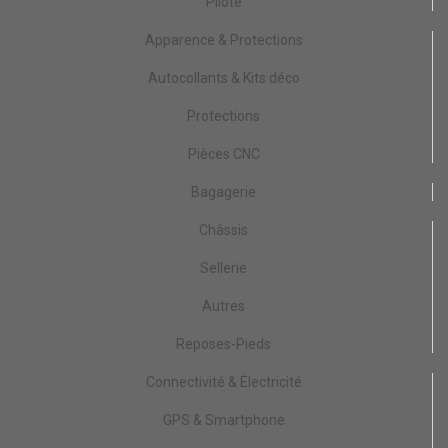
Pilote
Apparence & Protections
Autocollants & Kits déco
Protections
Pièces CNC
Bagagerie
Châssis
Sellerie
Autres
Reposes-Pieds
Connectivité & Électricité
GPS & Smartphone