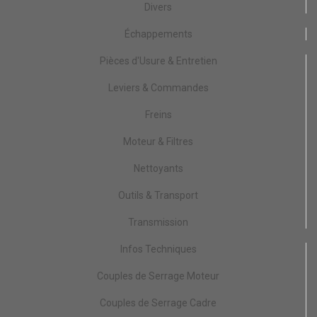
Divers
Échappements
Pièces d'Usure & Entretien
Leviers & Commandes
Freins
Moteur & Filtres
Nettoyants
Outils & Transport
Transmission
Infos Techniques
Couples de Serrage Moteur
Couples de Serrage Cadre