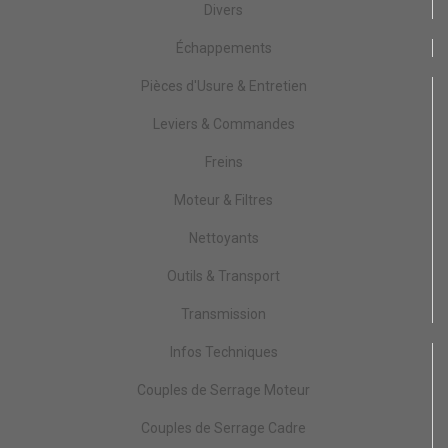
Divers
Échappements
Pièces d'Usure & Entretien
Leviers & Commandes
Freins
Moteur & Filtres
Nettoyants
Outils & Transport
Transmission
Infos Techniques
Couples de Serrage Moteur
Couples de Serrage Cadre