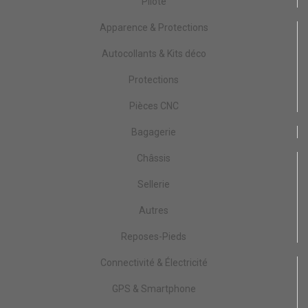
Pilote
Apparence & Protections
Autocollants & Kits déco
Protections
Pièces CNC
Bagagerie
Châssis
Sellerie
Autres
Reposes-Pieds
Connectivité & Électricité
GPS & Smartphone