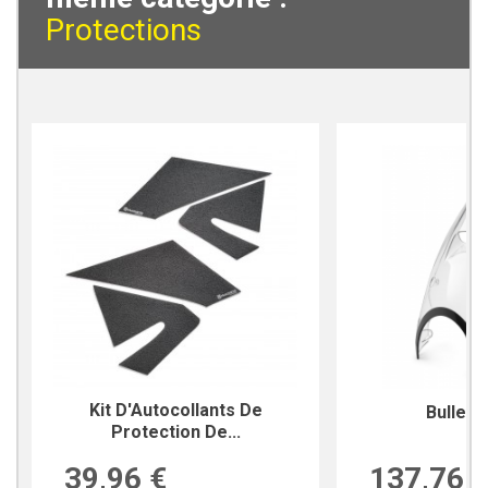
Protections
Kit D'Autocollants De
Bulle T
Protection De...
39,96 €
137,76 