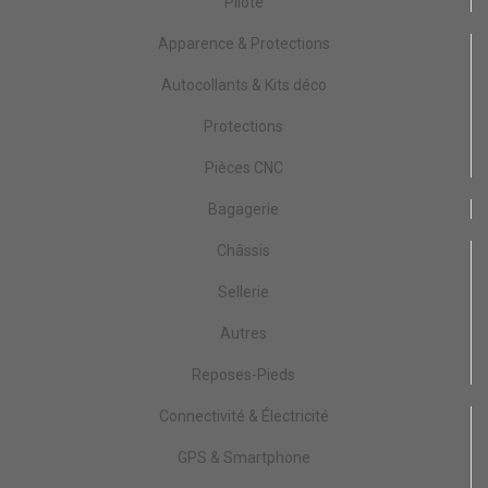
Pilote
Apparence & Protections
Autocollants & Kits déco
Protections
Pièces CNC
Bagagerie
Châssis
Sellerie
Autres
Reposes-Pieds
Connectivité & Électricité
GPS & Smartphone