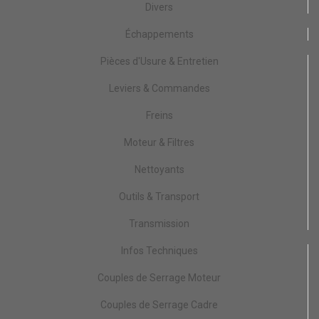
Divers
Échappements
Pièces d'Usure & Entretien
Leviers & Commandes
Freins
Moteur & Filtres
Nettoyants
Outils & Transport
Transmission
Infos Techniques
Couples de Serrage Moteur
Couples de Serrage Cadre