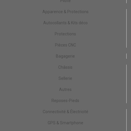
Pilote
Apparence & Protections
Autocollants & Kits déco
Protections
Pièces CNC
Bagagerie
Châssis
Sellerie
Autres
Reposes-Pieds
Connectivité & Électricité
GPS & Smartphone