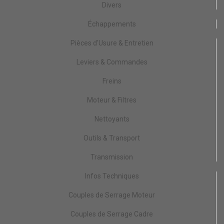
Divers
Échappements
Pièces d'Usure & Entretien
Leviers & Commandes
Freins
Moteur & Filtres
Nettoyants
Outils & Transport
Transmission
Infos Techniques
Couples de Serrage Moteur
Couples de Serrage Cadre