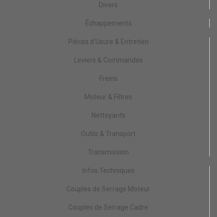
Divers
Échappements
Pièces d'Usure & Entretien
Leviers & Commandes
Freins
Moteur & Filtres
Nettoyants
Outils & Transport
Transmission
Infos Techniques
Couples de Serrage Moteur
Couples de Serrage Cadre