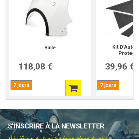
Kit D'Autoc
Bulle
Protecti
118,08 €
39,96 €
7 jours
7 jours
S'INSCRIRE À LA NEWSLETTER
Bénéficier de tous les bons plans de nos