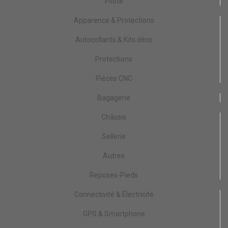
Pilote
Apparence & Protections
Autocollants & Kits déco
Protections
Pièces CNC
Bagagerie
Châssis
Sellerie
Autres
Reposes-Pieds
Connectivité & Électricité
GPS & Smartphone