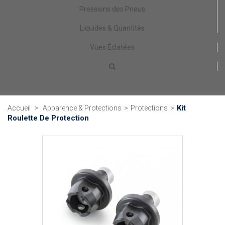
Pressions des Pneus
Liquides & Quantités
Vues Éclatées
Kit
Accueil
>
Apparence & Protections
>
Protections
>
Roulette De Protection