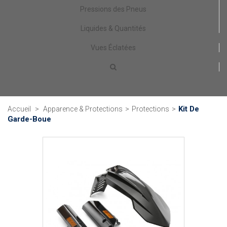
Pressions des Pneus
Liquides & Quantités
Vues Éclatées
Kit De
Accueil
>
Apparence & Protections
>
Protections
>
Garde-Boue