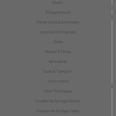
Divers
Échappements
Pièces d'Usure & Entretien
Leviers & Commandes
Freins
Moteur & Filtres
Nettoyants
Outils & Transport
Transmission
Infos Techniques
Couples de Serrage Moteur
Couples de Serrage Cadre