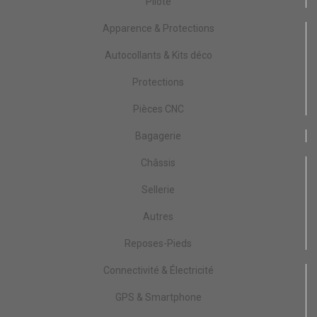
Pilote
Apparence & Protections
Autocollants & Kits déco
Protections
Pièces CNC
Bagagerie
Châssis
Sellerie
Autres
Reposes-Pieds
Connectivité & Électricité
GPS & Smartphone