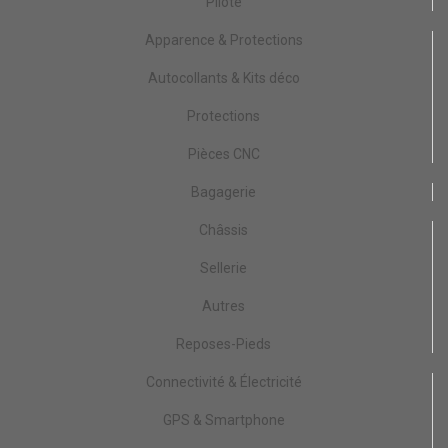
Pilote
Apparence & Protections
Autocollants & Kits déco
Protections
Pièces CNC
Bagagerie
Châssis
Sellerie
Autres
Reposes-Pieds
Connectivité & Électricité
GPS & Smartphone