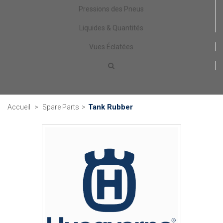
Pressions des Pneus
Liquides & Quantités
Vues Éclatées
Tank Rubber
Accueil
>
Spare Parts
>