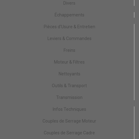
Divers
Échappements
Pièces d'Usure & Entretien
Leviers & Commandes
Freins
Moteur & Filtres
Nettoyants
Outils & Transport
Transmission
Infos Techniques
Couples de Serrage Moteur
Couples de Serrage Cadre