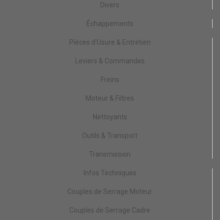
Divers
Échappements
Pièces d'Usure & Entretien
Leviers & Commandes
Freins
Moteur & Filtres
Nettoyants
Outils & Transport
Transmission
Infos Techniques
Couples de Serrage Moteur
Couples de Serrage Cadre