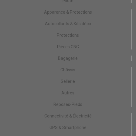
Pilote
Apparence & Protections
Autocollants & Kits déco
Protections
Pièces CNC
Bagagerie
Châssis
Sellerie
Autres
Reposes-Pieds
Connectivité & Électricité
GPS & Smartphone