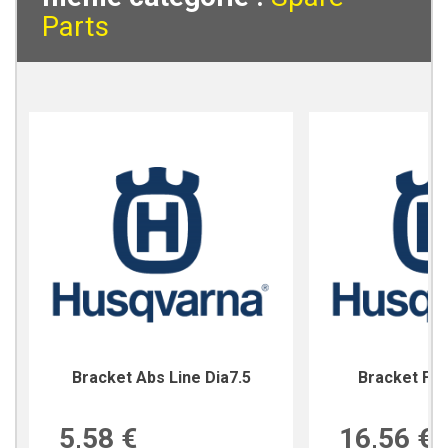
Parts
Bracket Abs Line Dia7.5
Bracket For
5,58 €
16,56 €