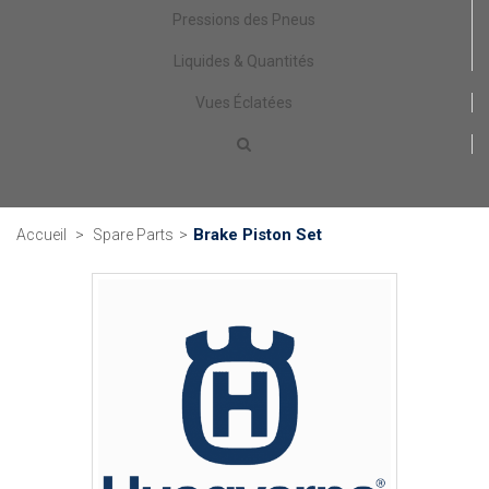
Pressions des Pneus
Liquides & Quantités
Vues Éclatées
Brake Piston Set
Accueil
>
Spare Parts
>