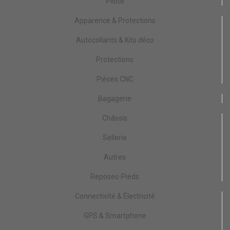
Pilote
Apparence & Protections
Autocollants & Kits déco
Protections
Pièces CNC
Bagagerie
Châssis
Sellerie
Autres
Reposes-Pieds
Connectivité & Électricité
GPS & Smartphone