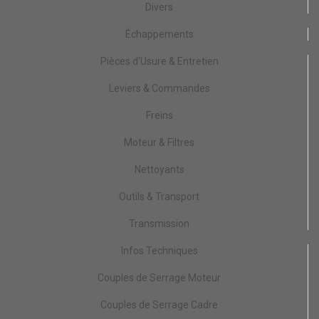
Divers
Échappements
Pièces d'Usure & Entretien
Leviers & Commandes
Freins
Moteur & Filtres
Nettoyants
Outils & Transport
Transmission
Infos Techniques
Couples de Serrage Moteur
Couples de Serrage Cadre