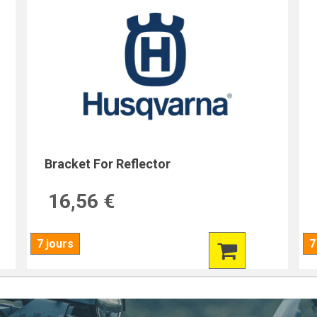
Bracket For Reflector
16,56 €
7 jours
7