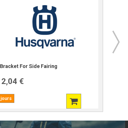
Bracket For Side Fairing
Bracket
2,04 €
39,7
 jours
7 jours