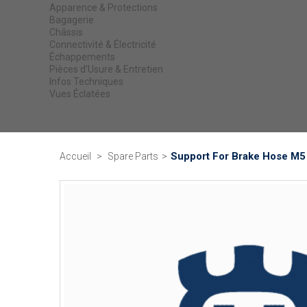
Apparence & Protections
Bagagerie
Châssis
Connectivité & Électricité
Échappements
Pièces d'Usure & Entretien
Infos Techniques
Vues Éclatées
Support For Brake Hose M5
Accueil
>
Spare Parts
>