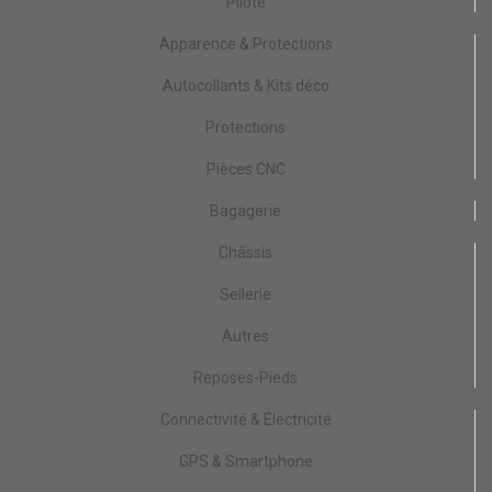
Pilote
Apparence & Protections
Autocollants & Kits déco
Protections
Pièces CNC
Bagagerie
Châssis
Sellerie
Autres
Reposes-Pieds
Connectivité & Électricité
GPS & Smartphone