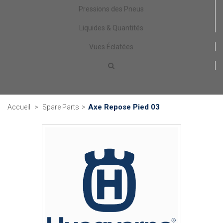
Pressions des Pneus
Liquides & Quantités
Vues Éclatées
Axe Repose Pied 03
Accueil
>
Spare Parts
>