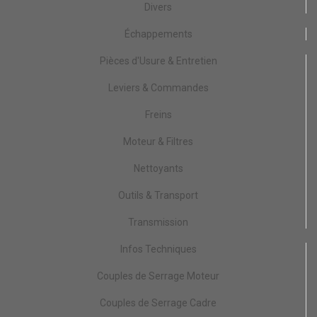
Divers
Échappements
Pièces d'Usure & Entretien
Leviers & Commandes
Freins
Moteur & Filtres
Nettoyants
Outils & Transport
Transmission
Infos Techniques
Couples de Serrage Moteur
Couples de Serrage Cadre