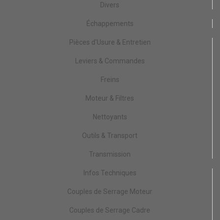
Divers
Échappements
Pièces d'Usure & Entretien
Leviers & Commandes
Freins
Moteur & Filtres
Nettoyants
Outils & Transport
Transmission
Infos Techniques
Couples de Serrage Moteur
Couples de Serrage Cadre