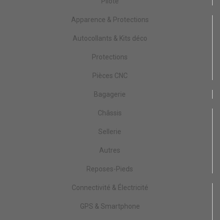
Pilote
Apparence & Protections
Autocollants & Kits déco
Protections
Pièces CNC
Bagagerie
Châssis
Sellerie
Autres
Reposes-Pieds
Connectivité & Électricité
GPS & Smartphone