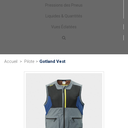
Pressions des Pneus
Liquides & Quantités
Vues Éclatées
Gotland Vest
Accueil
>
Pilote
>