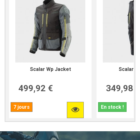
Scalar Wp Jacket
Scalar W
499,92 €
349,98 
7 jours
En stock !