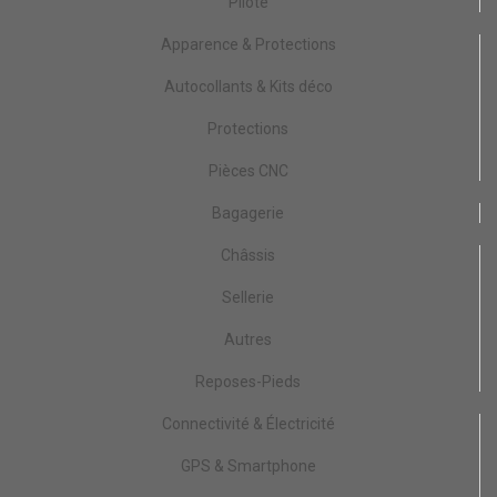
Pilote
Apparence & Protections
Autocollants & Kits déco
Protections
Pièces CNC
Bagagerie
Châssis
Sellerie
Autres
Reposes-Pieds
Connectivité & Électricité
GPS & Smartphone