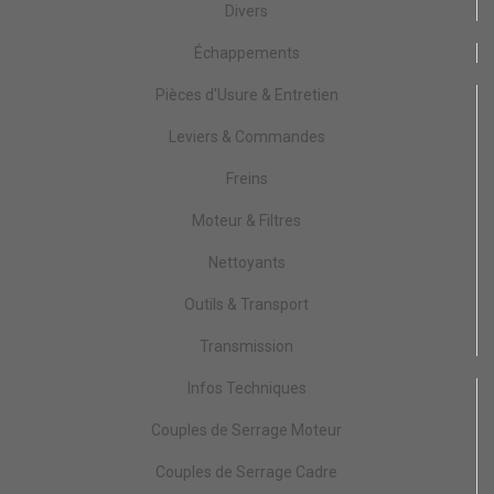
Divers
Échappements
Pièces d'Usure & Entretien
Leviers & Commandes
Freins
Moteur & Filtres
Nettoyants
Outils & Transport
Transmission
Infos Techniques
Couples de Serrage Moteur
Couples de Serrage Cadre