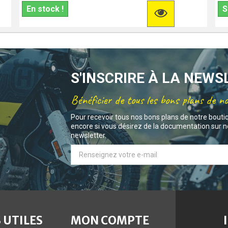
En stock !
S
S'INSCRIRE À LA NEW
Bénéficier de tous les bons plans de n
Pour recevoir tous nos bons plans de notre bouti
encore si vous désirez de la documentation sur no
newsletter.
 UTILES
MON COMPTE