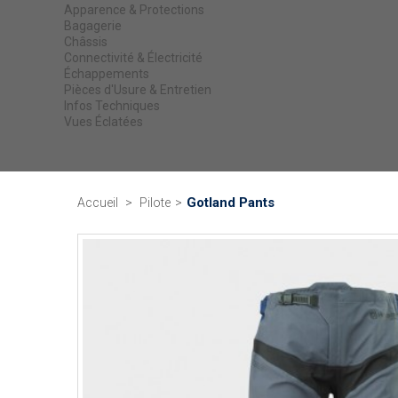
Apparence & Protections
Bagagerie
Châssis
Connectivité & Électricité
Échappements
Pièces d'Usure & Entretien
Infos Techniques
Vues Éclatées
Gotland Pants
Accueil
>
Pilote
>