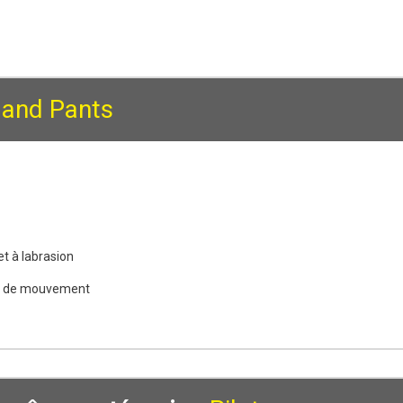
land Pants
et à labrasion
ité de mouvement