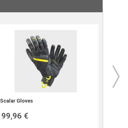
Scalar Gloves
Crossfi
99,96 €
509,