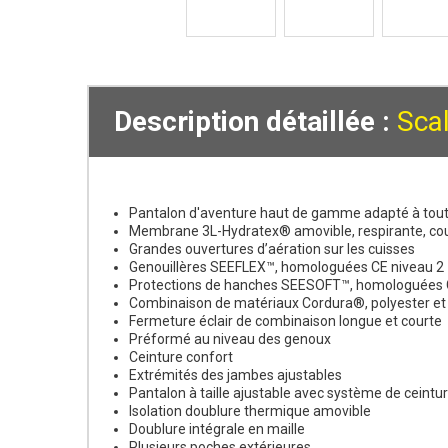
Description détaillée :
Sca
Pantalon d'aventure haut de gamme adapté à tout
Membrane 3L-Hydratex® amovible, respirante, co
Grandes ouvertures d’aération sur les cuisses
Genouillères SEEFLEX™, homologuées CE niveau 2
Protections de hanches SEESOFT™, homologuées 
Combinaison de matériaux Cordura®, polyester et Ri
Fermeture éclair de combinaison longue et courte
Préformé au niveau des genoux
Ceinture confort
Extrémités des jambes ajustables
Pantalon à taille ajustable avec système de ceintu
Isolation doublure thermique amovible
Doublure intégrale en maille
Plusieurs poches extérieures