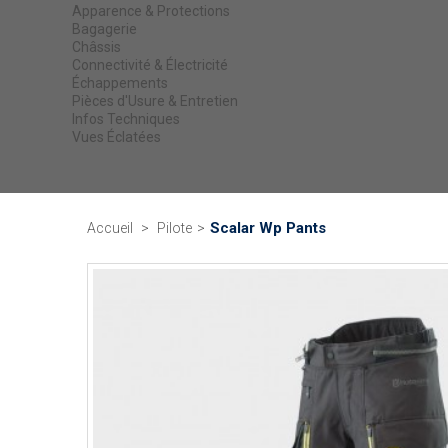
Apparence & Protections
Bagagerie
Châssis
Connectivité & Électricité
Échappements
Pièces d'Usure & Entretien
Infos Techniques
Vues Éclatées
Scalar Wp Pants
Accueil
>
Pilote
>