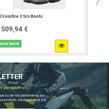
Crossfire 3 Srs Boots
Gotlan
509,94 €
150,
tock limité
Indisponi
SLETTER
os partenaires
que ou de nos partenaires, ou
s produits, inscrivez-vous à la