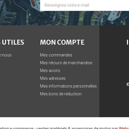
 UTILES
MON COMPTE
z-nous
Mes commandes
Mes retours de marchandise
Mes avoirs
Mes adresses
©
Mes informations personnelles
Mes bons de réduction
sation e-commerce - ventes matériels & accessoires de motos par
Webre