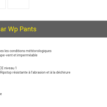
lar Wp Pants
es les conditions météorologiques
upe-vent et imperméable
CE niveau 1
pstop résistante à l'abrasion et à la déchirure
re