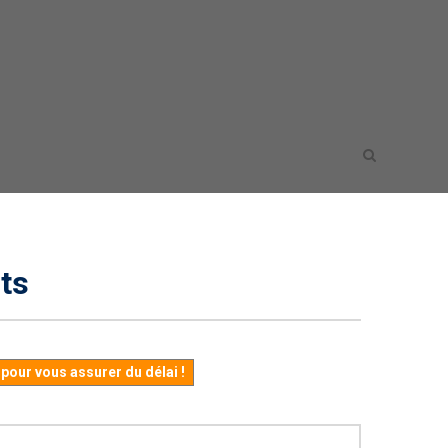
ts
our vous assurer du délai !