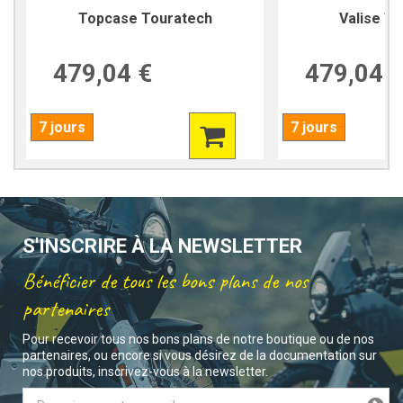
Topcase Touratech
Valise T
479,04 €
479,04 
7 jours
7 jours
S'INSCRIRE À LA NEWSLETTER
Bénéficier de tous les bons plans de nos
partenaires
Pour recevoir tous nos bons plans de notre boutique ou de nos
partenaires, ou encore si vous désirez de la documentation sur
nos produits, inscrivez-vous à la newsletter.