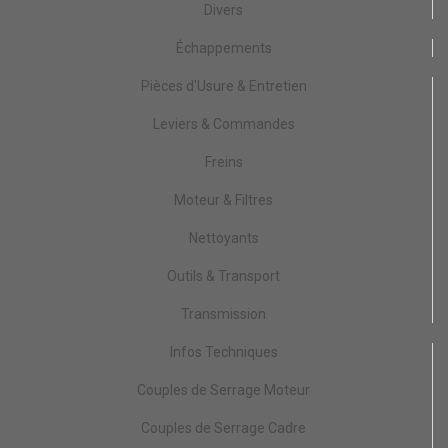
Divers
Échappements
Pièces d'Usure & Entretien
Leviers & Commandes
Freins
Moteur & Filtres
Nettoyants
Outils & Transport
Transmission
Infos Techniques
Couples de Serrage Moteur
Couples de Serrage Cadre