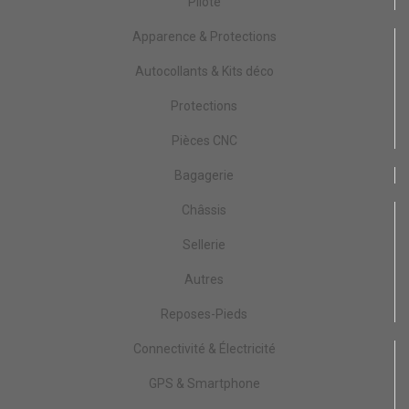
Pilote
Apparence & Protections
Autocollants & Kits déco
Protections
Pièces CNC
Bagagerie
Châssis
Sellerie
Autres
Reposes-Pieds
Connectivité & Électricité
GPS & Smartphone