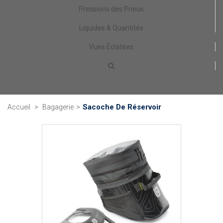
Pressions des Pneus
Liquides & Quantités
Vues Éclatées
Sacoche De Réservoir
Accueil
>
Bagagerie
>