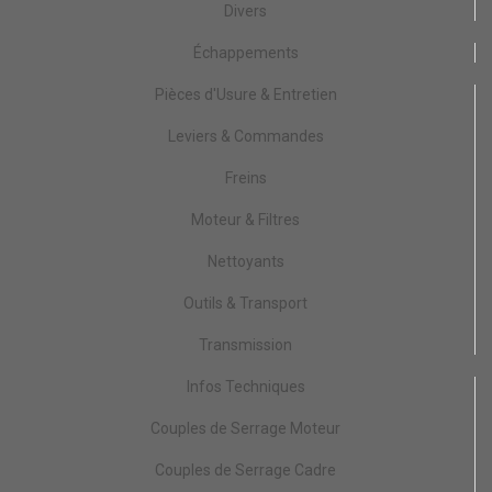
Divers
Échappements
Pièces d'Usure & Entretien
Leviers & Commandes
Freins
Moteur & Filtres
Nettoyants
Outils & Transport
Transmission
Infos Techniques
Couples de Serrage Moteur
Couples de Serrage Cadre