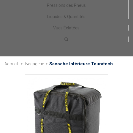
Pressions des Pneus
Liquides & Quantités
Vues Éclatées
Sacoche Intérieure Touratech
Accueil
>
Bagagerie
>