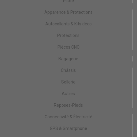
Pilote
Apparence & Protections
Autocollants & Kits déco
Protections
Pièces CNC
Bagagerie
Châssis
Sellerie
Autres
Reposes-Pieds
Connectivité & Électricité
GPS & Smartphone