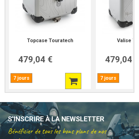
Topcase Touratech
Valise T
479,04 €
479,04 
7 jours
7 jours
S'INSCRIRE À LA NEWSLETTER
Bénéficier de tous les bons plans de nos