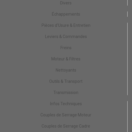
Divers
Échappements
Pièces d'Usure & Entretien
Leviers & Commandes
Freins
Moteur & Filtres
Nettoyants
Outils & Transport
Transmission
Infos Techniques
Couples de Serrage Moteur
Couples de Serrage Cadre