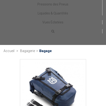
Pressions des Pneus
Liquides & Quantités
Vues Éclatées
Bagage
Accueil
>
Bagagerie
>