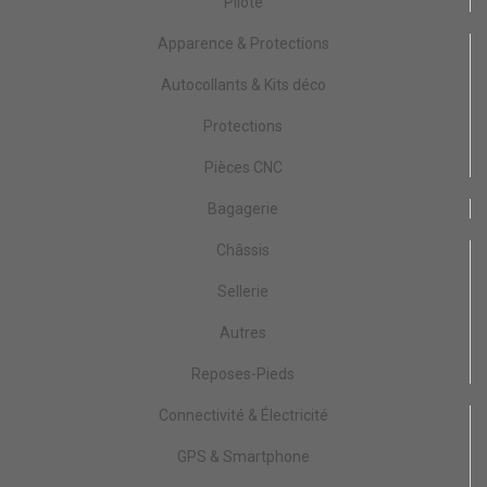
Pilote
Apparence & Protections
Autocollants & Kits déco
Protections
Pièces CNC
Bagagerie
Châssis
Sellerie
Autres
Reposes-Pieds
Connectivité & Électricité
GPS & Smartphone