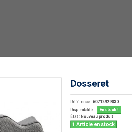
Dosseret
Référence :
60712929030
Disponibilité :
En stock !
État :
Nouveau produit
1
Article en stock