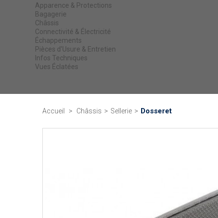
Apparence & Protections
Bagagerie
Châssis
Connectivité & Électricité
Échappements
Pièces d'Usure & Entretien
Infos Techniques
Vues Éclatées
Dosseret
Accueil
>
Châssis
>
Sellerie
>