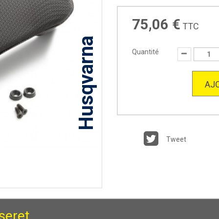
75,06 €
TTC
Husqvarna
Quantité
AJO
Tweet
seret