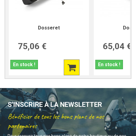
Dosseret
Doss
75,06 €
65,04 €
En stock !
En stock !
S'INSCRIRE À LA NEWSLETTER
Bénéficier de tous les bons plans de nos
partenaires