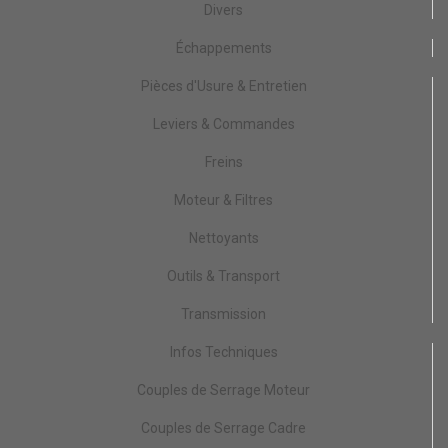
Divers
Échappements
Pièces d'Usure & Entretien
Leviers & Commandes
Freins
Moteur & Filtres
Nettoyants
Outils & Transport
Transmission
Infos Techniques
Couples de Serrage Moteur
Couples de Serrage Cadre