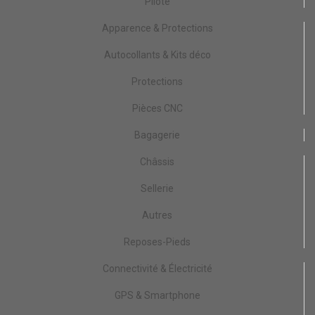
Pilote
Apparence & Protections
Autocollants & Kits déco
Protections
Pièces CNC
Bagagerie
Châssis
Sellerie
Autres
Reposes-Pieds
Connectivité & Électricité
GPS & Smartphone