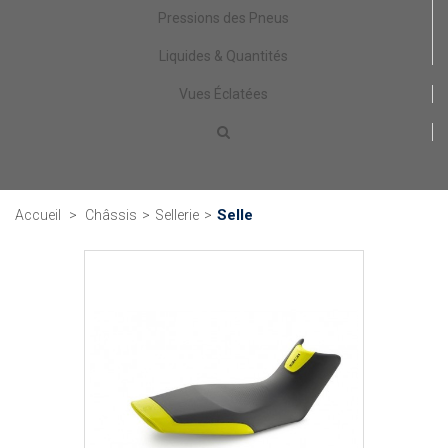
Pressions des Pneus
Liquides & Quantités
Vues Éclatées
Selle
Accueil
>
Châssis
>
Sellerie
>