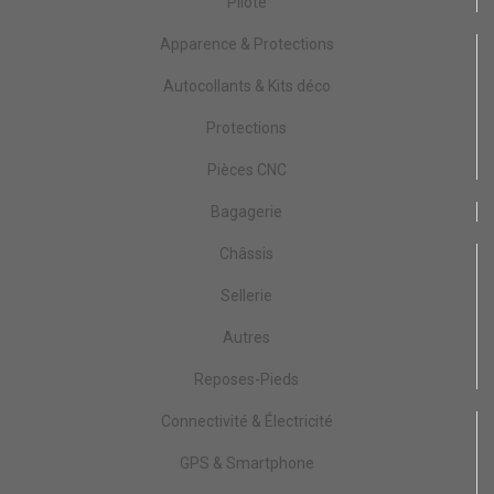
Pilote
Apparence & Protections
Autocollants & Kits déco
Protections
Pièces CNC
Bagagerie
Châssis
Sellerie
Autres
Reposes-Pieds
Connectivité & Électricité
GPS & Smartphone