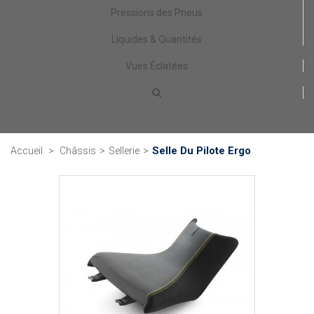
Pressions des Pneus
Liquides & Quantités
Vues Éclatées
Selle Du Pilote Ergo
Accueil
>
Châssis
>
Sellerie
>