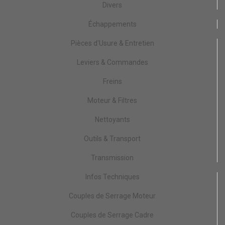
Divers
Échappements
Pièces d'Usure & Entretien
Leviers & Commandes
Freins
Moteur & Filtres
Nettoyants
Outils & Transport
Transmission
Infos Techniques
Couples de Serrage Moteur
Couples de Serrage Cadre