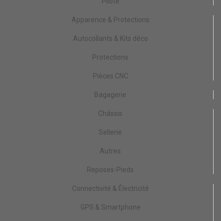
Pilote
Apparence & Protections
Autocollants & Kits déco
Protections
Pièces CNC
Bagagerie
Châssis
Sellerie
Autres
Reposes-Pieds
Connectivité & Électricité
GPS & Smartphone