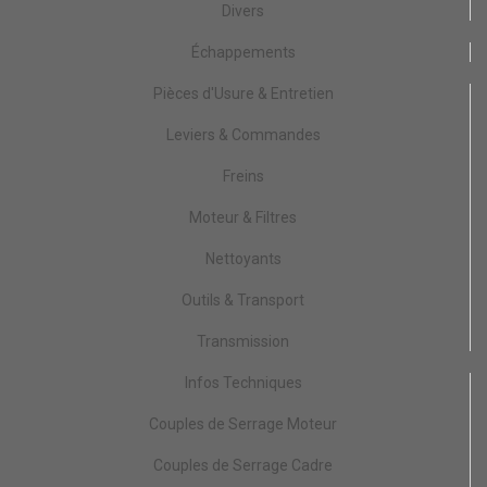
Divers
Échappements
Pièces d'Usure & Entretien
Leviers & Commandes
Freins
Moteur & Filtres
Nettoyants
Outils & Transport
Transmission
Infos Techniques
Couples de Serrage Moteur
Couples de Serrage Cadre