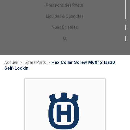
Pressions des Pneus
Liquides & Quantités
Vues Éclatées
Hex Collar Screw M6X12 Isa30
Accueil
>
Spare Parts
>
Self-Lockin