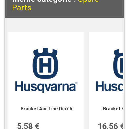
Parts
Bracket Abs Line Dia7.5
Bracket For
5,58 €
16,56 €