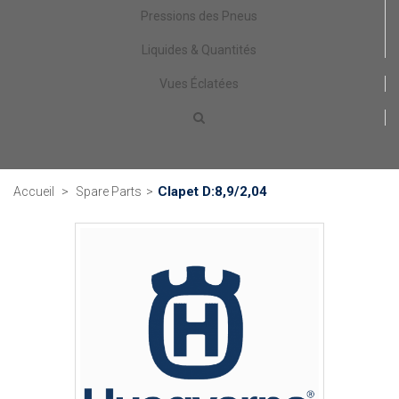
Pressions des Pneus
Liquides & Quantités
Vues Éclatées
Clapet D:8,9/2,04
Accueil
>
Spare Parts
>