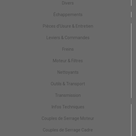
Divers
Échappements
Pièces d'Usure & Entretien
Leviers & Commandes
Freins
Moteur & Filtres
Nettoyants
Outils & Transport
Transmission
Infos Techniques
Couples de Serrage Moteur
Couples de Serrage Cadre