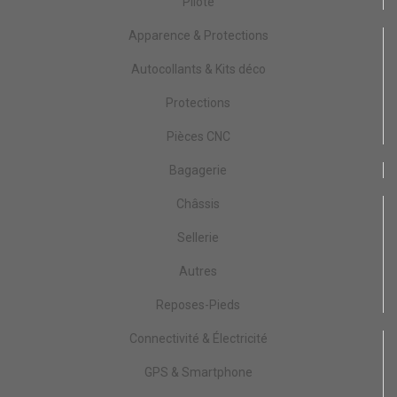
Pilote
Apparence & Protections
Autocollants & Kits déco
Protections
Pièces CNC
Bagagerie
Châssis
Sellerie
Autres
Reposes-Pieds
Connectivité & Électricité
GPS & Smartphone