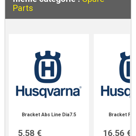
Parts
Bracket Abs Line Dia7.5
Bracket For
5,58 €
16,56 €