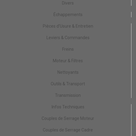
Divers
Échappements
Pièces d'Usure & Entretien
Leviers & Commandes
Freins
Moteur & Filtres
Nettoyants
Outils & Transport
Transmission
Infos Techniques
Couples de Serrage Moteur
Couples de Serrage Cadre