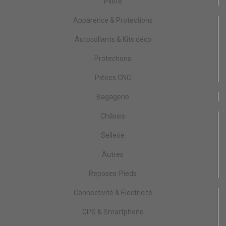
Pilote
Apparence & Protections
Autocollants & Kits déco
Protections
Pièces CNC
Bagagerie
Châssis
Sellerie
Autres
Reposes-Pieds
Connectivité & Électricité
GPS & Smartphone