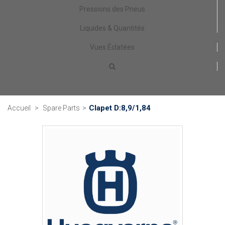
Pressions des Pneus
Liquides & Quantités
Vues Éclatées
Clapet D:8,9/1,84
Accueil
>
Spare Parts
>