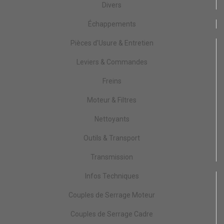
Divers
Échappements
Pièces d'Usure & Entretien
Leviers & Commandes
Freins
Moteur & Filtres
Nettoyants
Outils & Transport
Transmission
Infos Techniques
Couples de Serrage Moteur
Couples de Serrage Cadre