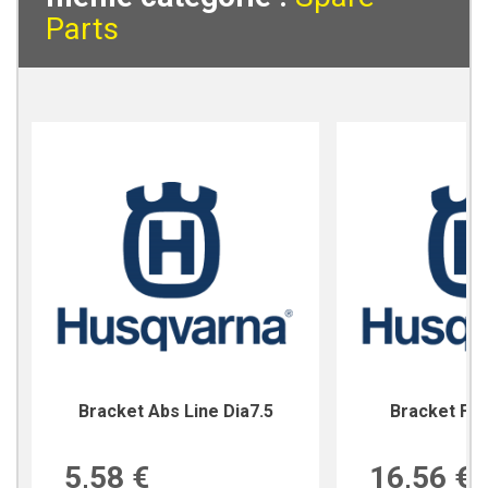
Parts
Bracket Abs Line Dia7.5
Bracket For
5,58 €
16,56 €