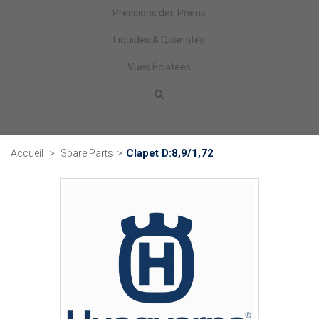
Pressions des Pneus
Liquides & Quantités
Vues Éclatées
Clapet D:8,9/1,72
Accueil
>
Spare Parts
>