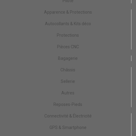
Pilote
Apparence & Protections
Autocollants & Kits déco
Protections
Pièces CNC
Bagagerie
Châssis
Sellerie
Autres
Reposes-Pieds
Connectivité & Électricité
GPS & Smartphone