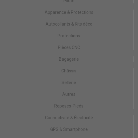
Pilote
Apparence & Protections
Autocollants & Kits déco
Protections
Pièces CNC
Bagagerie
Châssis
Sellerie
Autres
Reposes-Pieds
Connectivité & Électricité
GPS & Smartphone