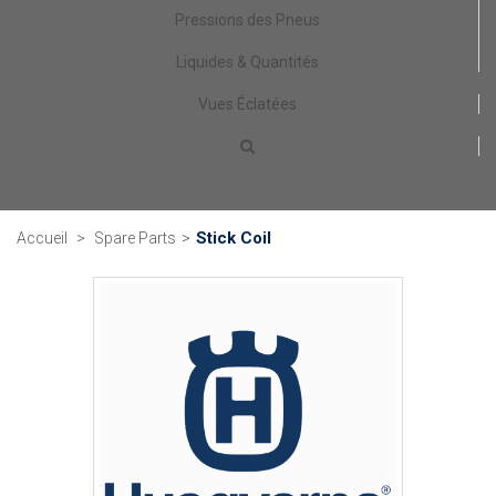
Pressions des Pneus
Liquides & Quantités
Vues Éclatées
Stick Coil
Accueil
>
Spare Parts
>