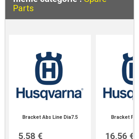
Parts
Bracket Abs Line Dia7.5
Bracket For
5,58 €
16,56 €