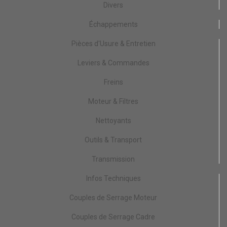
Divers
Échappements
Pièces d'Usure & Entretien
Leviers & Commandes
Freins
Moteur & Filtres
Nettoyants
Outils & Transport
Transmission
Infos Techniques
Couples de Serrage Moteur
Couples de Serrage Cadre