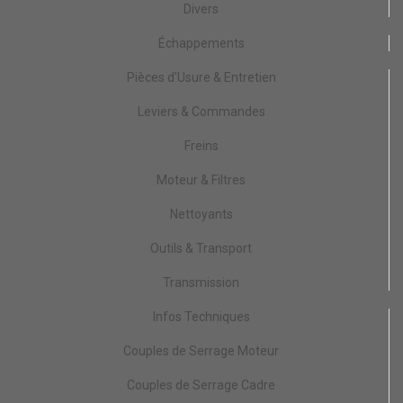
Divers
Échappements
Pièces d'Usure & Entretien
Leviers & Commandes
Freins
Moteur & Filtres
Nettoyants
Outils & Transport
Transmission
Infos Techniques
Couples de Serrage Moteur
Couples de Serrage Cadre