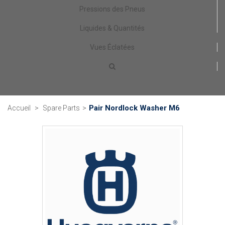
Pressions des Pneus
Liquides & Quantités
Vues Éclatées
Pair Nordlock Washer M6
Accueil
>
Spare Parts
>