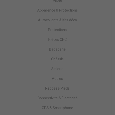
Pilote
Apparence & Protections
Autocollants & Kits déco
Protections
Pièces CNC
Bagagerie
Châssis
Sellerie
Autres
Reposes-Pieds
Connectivité & Électricité
GPS & Smartphone