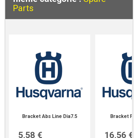
Parts
Bracket Abs Line Dia7.5
Bracket For
5,58 €
16,56 €