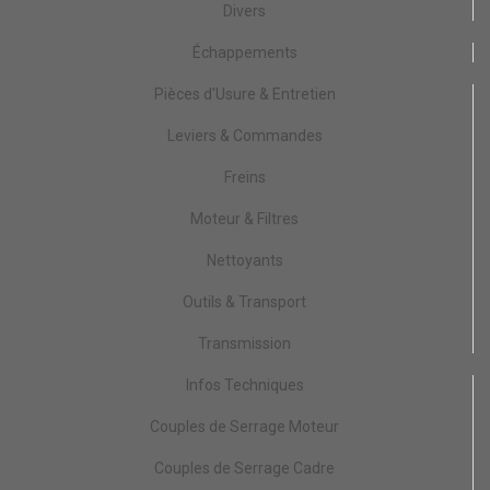
Divers
Échappements
Pièces d'Usure & Entretien
Leviers & Commandes
Freins
Moteur & Filtres
Nettoyants
Outils & Transport
Transmission
Infos Techniques
Couples de Serrage Moteur
Couples de Serrage Cadre