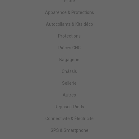
Pilote
Apparence & Protections
Autocollants & Kits déco
Protections
Pièces CNC
Bagagerie
Châssis
Sellerie
Autres
Reposes-Pieds
Connectivité & Électricité
GPS & Smartphone