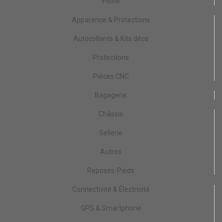
Pilote
Apparence & Protections
Autocollants & Kits déco
Protections
Pièces CNC
Bagagerie
Châssis
Sellerie
Autres
Reposes-Pieds
Connectivité & Électricité
GPS & Smartphone