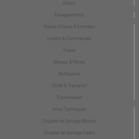
Divers
Échappements
Pièces d'Usure & Entretien
Leviers & Commandes
Freins
Moteur & Filtres
Nettoyants
Outils & Transport
Transmission
Infos Techniques
Couples de Serrage Moteur
Couples de Serrage Cadre