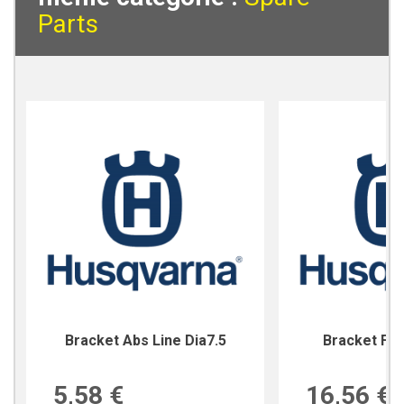
Parts
Bracket Abs Line Dia7.5
Bracket For
5,58 €
16,56 €