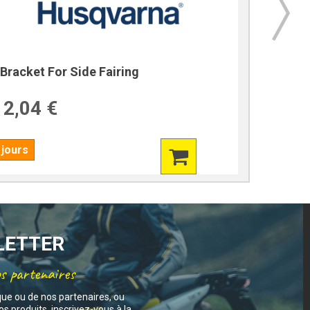
Bracket For Side Fairing
Bracket
2,04 €
39,7
 jours
7 jours
SLETTER
os partenaires
que ou de nos partenaires, ou
s produits, inscrivez-vous à la