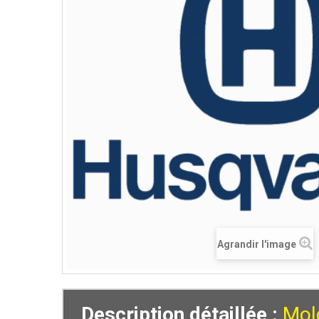
Agrandir l'image
Description détaillée :
Mol