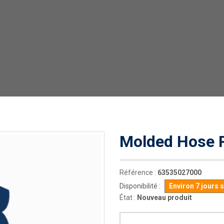
Molded Hose R
Référence :
63535027000
Disponibilité :
Environ 7 jours 
État :
Nouveau produit