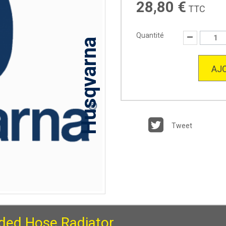
28,80 €
TTC
Quantité
Husqvarna
AJO
Tweet
ded Hose Radiator