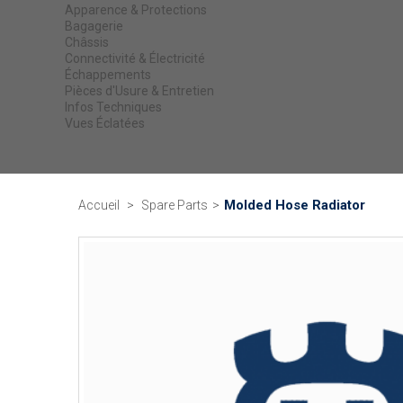
Apparence & Protections
Bagagerie
Châssis
Connectivité & Électricité
Échappements
Pièces d'Usure & Entretien
Infos Techniques
Vues Éclatées
Molded Hose Radiator
Accueil
>
Spare Parts
>