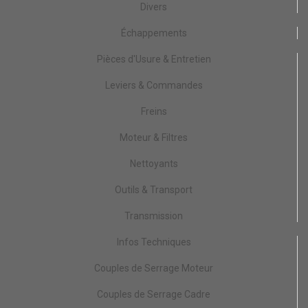
Divers
Échappements
Pièces d'Usure & Entretien
Leviers & Commandes
Freins
Moteur & Filtres
Nettoyants
Outils & Transport
Transmission
Infos Techniques
Couples de Serrage Moteur
Couples de Serrage Cadre