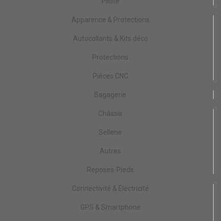
Pilote
Apparence & Protections
Autocollants & Kits déco
Protections
Pièces CNC
Bagagerie
Châssis
Sellerie
Autres
Reposes-Pieds
Connectivité & Électricité
GPS & Smartphone