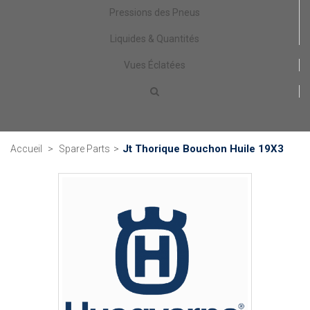
Pressions des Pneus
Liquides & Quantités
Vues Éclatées
Jt Thorique Bouchon Huile 19X3
Accueil
>
Spare Parts
>