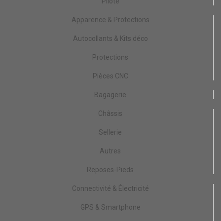
Pilote
Apparence & Protections
Autocollants & Kits déco
Protections
Pièces CNC
Bagagerie
Châssis
Sellerie
Autres
Reposes-Pieds
Connectivité & Électricité
GPS & Smartphone