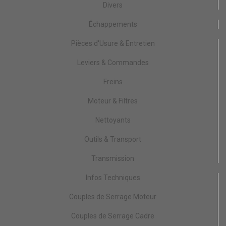
Divers
Échappements
Pièces d'Usure & Entretien
Leviers & Commandes
Freins
Moteur & Filtres
Nettoyants
Outils & Transport
Transmission
Infos Techniques
Couples de Serrage Moteur
Couples de Serrage Cadre