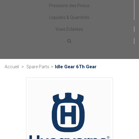
Pressions des Pneus
Liquides & Quantités
Vues Éclatées
Idle Gear 6Th Gear
Accueil
>
Spare Parts
>