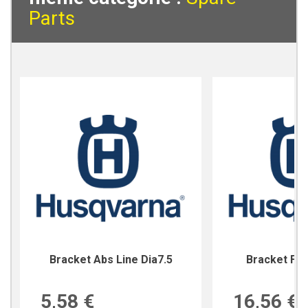
Parts
Bracket Abs Line Dia7.5
Bracket For
5,58 €
16,56 €