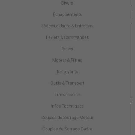
Divers
Échappements
Pièces d'Usure & Entretien
Leviers & Commandes
Freins
Moteur & Filtres
Nettoyants
Outils & Transport
Transmission
Infos Techniques
Couples de Serrage Moteur
Couples de Serrage Cadre