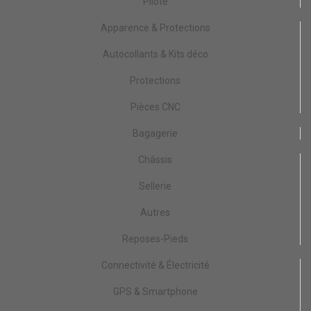
Pilote
Apparence & Protections
Autocollants & Kits déco
Protections
Pièces CNC
Bagagerie
Châssis
Sellerie
Autres
Reposes-Pieds
Connectivité & Électricité
GPS & Smartphone