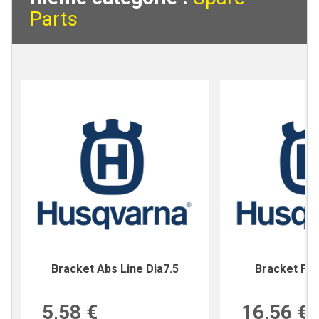
Parts
Bracket Abs Line Dia7.5
Bracket For
5,58 €
16,56 €