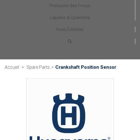
Pressions des Pneus
Liquides & Quantités
Vues Éclatées
Crankshaft Position Sensor
Accueil
>
Spare Parts
>