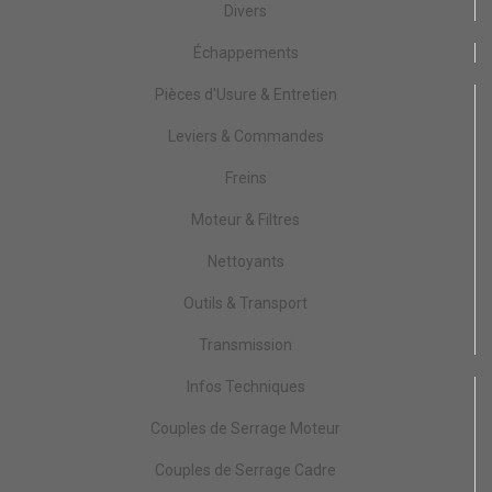
Divers
Échappements
Pièces d'Usure & Entretien
Leviers & Commandes
Freins
Moteur & Filtres
Nettoyants
Outils & Transport
Transmission
Infos Techniques
Couples de Serrage Moteur
Couples de Serrage Cadre