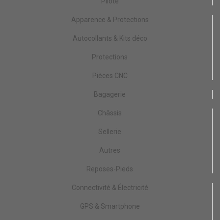
Pilote
Apparence & Protections
Autocollants & Kits déco
Protections
Pièces CNC
Bagagerie
Châssis
Sellerie
Autres
Reposes-Pieds
Connectivité & Électricité
GPS & Smartphone