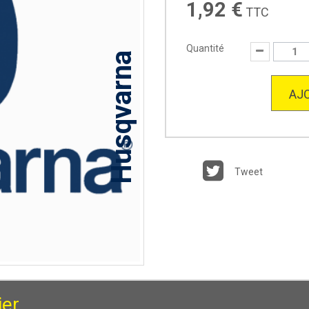
1,92 €
TTC
Quantité
Husqvarna
AJO
Tweet
ier