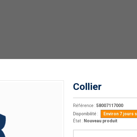
Collier
Référence :
58007117000
Disponibilité :
Environ 7 jours 
État :
Nouveau produit