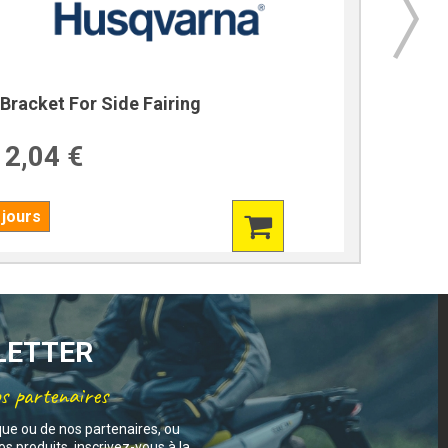
Bracket For Side Fairing
Bracket
2,04 €
39,7
 jours
7 jours
SLETTER
os partenaires
que ou de nos partenaires, ou
s produits, inscrivez-vous à la