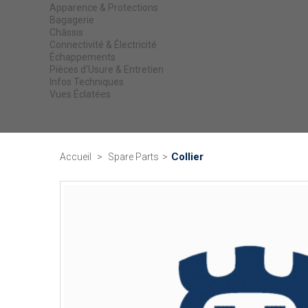
Apparence & Protections
Bagagerie
Châssis
Connectivité & Électricité
Échappements
Pièces d'Usure & Entretien
Infos Techniques
Vues Éclatées
Collier
Accueil
>
Spare Parts
>