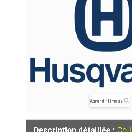
Agrandir l'image
Description détaillée :
Coll