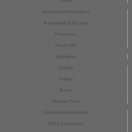
Pilote
Apparence & Protections
Autocollants & Kits déco
Protections
Pièces CNC
Bagagerie
Châssis
Sellerie
Autres
Reposes-Pieds
Connectivité & Électricité
GPS & Smartphone