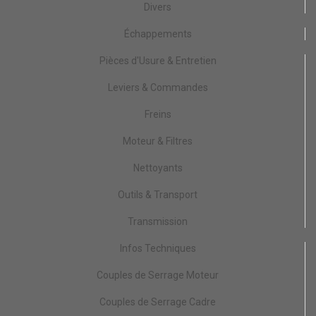
Divers
Échappements
Pièces d'Usure & Entretien
Leviers & Commandes
Freins
Moteur & Filtres
Nettoyants
Outils & Transport
Transmission
Infos Techniques
Couples de Serrage Moteur
Couples de Serrage Cadre