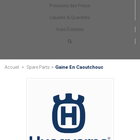
Pressions des Pneus
Liquides & Quantités
Vues Éclatées
Gaine En Caoutchouc
Accueil
>
Spare Parts
>