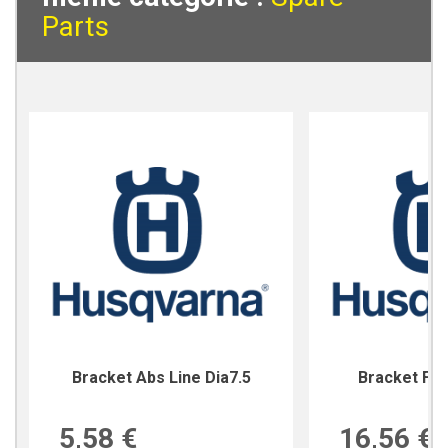
Parts
Bracket Abs Line Dia7.5
Bracket For
5,58 €
16,56 €