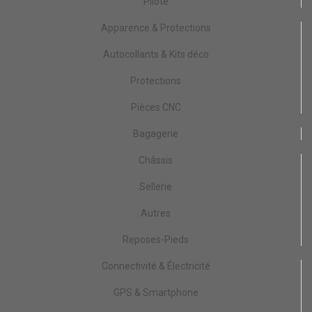
Pilote
Apparence & Protections
Autocollants & Kits déco
Protections
Pièces CNC
Bagagerie
Châssis
Sellerie
Autres
Reposes-Pieds
Connectivité & Électricité
GPS & Smartphone