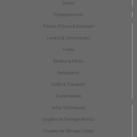
Divers
Échappements
Pièces d'Usure & Entretien
Leviers & Commandes
Freins
Moteur & Filtres
Nettoyants
Outils & Transport
Transmission
Infos Techniques
Couples de Serrage Moteur
Couples de Serrage Cadre