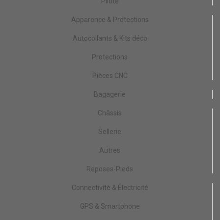
Pilote
Apparence & Protections
Autocollants & Kits déco
Protections
Pièces CNC
Bagagerie
Châssis
Sellerie
Autres
Reposes-Pieds
Connectivité & Électricité
GPS & Smartphone