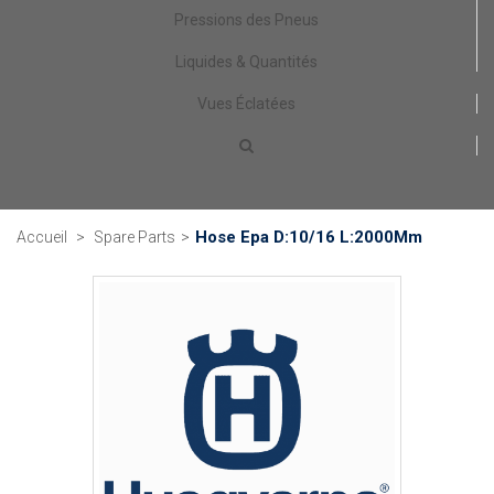
Pressions des Pneus
Liquides & Quantités
Vues Éclatées
Hose Epa D:10/16 L:2000Mm
Accueil
>
Spare Parts
>