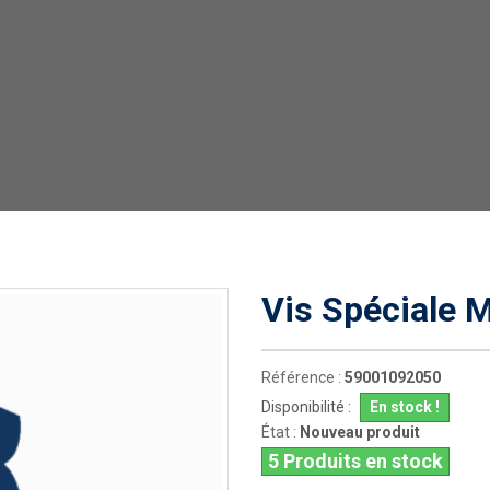
Vis Spéciale 
Référence :
59001092050
Disponibilité :
En stock !
État :
Nouveau produit
5
Produits en stock