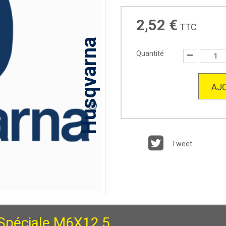
2,52 €
TTC
Husqvarna
Quantité
AJO
Tweet
 Spéciale M6X12,5