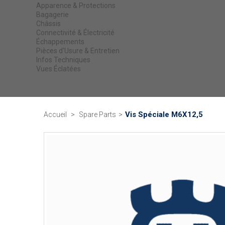
Apparence & Protections
Bagagerie
Châssis
Connectivité & Électricité
Échappements
Pièces d'Usure & Entretien
Infos Techniques
Vues Éclatées
Vis Spéciale M6X12,5
Accueil
>
Spare Parts
>