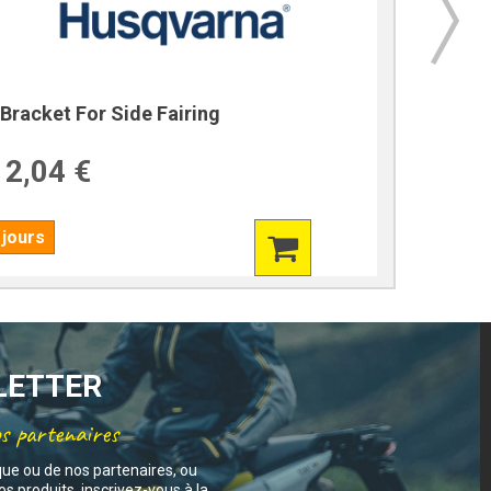
Bracket For Side Fairing
Bracket
2,04 €
39,7
 jours
7 jours
SLETTER
os partenaires
que ou de nos partenaires, ou
s produits, inscrivez-vous à la