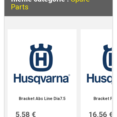
Parts
Bracket Abs Line Dia7.5
Bracket For
5,58 €
16,56 €