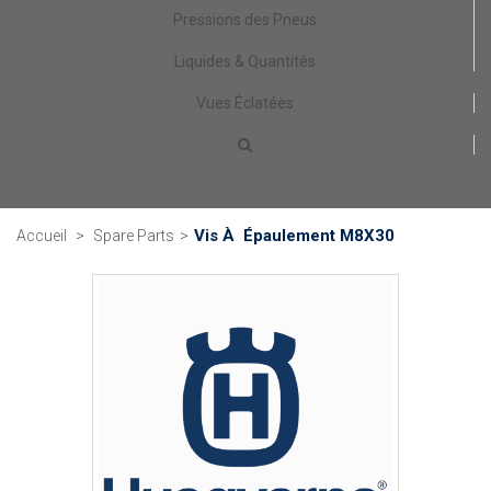
Pressions des Pneus
Liquides & Quantités
Vues Éclatées
Vis À Épaulement M8X30
Accueil
>
Spare Parts
>