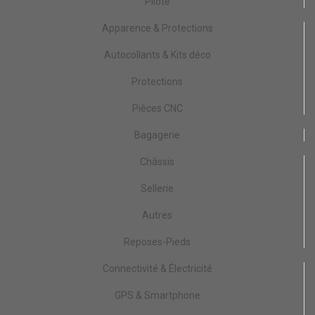
Pilote
Apparence & Protections
Autocollants & Kits déco
Protections
Pièces CNC
Bagagerie
Châssis
Sellerie
Autres
Reposes-Pieds
Connectivité & Électricité
GPS & Smartphone