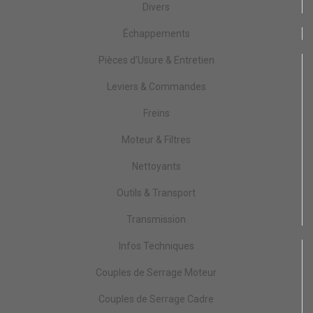
Divers
Échappements
Pièces d'Usure & Entretien
Leviers & Commandes
Freins
Moteur & Filtres
Nettoyants
Outils & Transport
Transmission
Infos Techniques
Couples de Serrage Moteur
Couples de Serrage Cadre