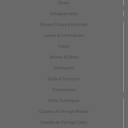
Divers
Échappements
Pièces d'Usure & Entretien
Leviers & Commandes
Freins
Moteur & Filtres
Nettoyants
Outils & Transport
Transmission
Infos Techniques
Couples de Serrage Moteur
Couples de Serrage Cadre