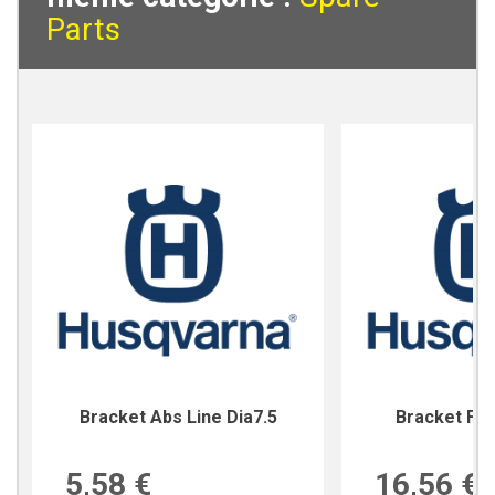
Parts
Bracket Abs Line Dia7.5
Bracket For
5,58 €
16,56 €