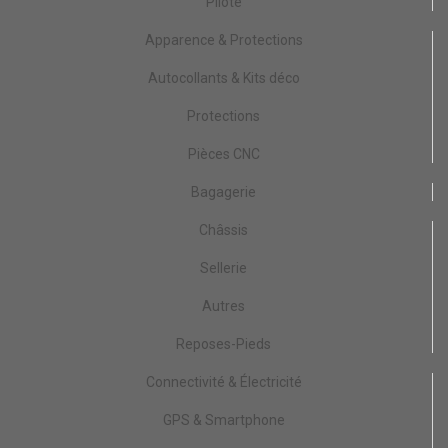
Pilote
Apparence & Protections
Autocollants & Kits déco
Protections
Pièces CNC
Bagagerie
Châssis
Sellerie
Autres
Reposes-Pieds
Connectivité & Électricité
GPS & Smartphone