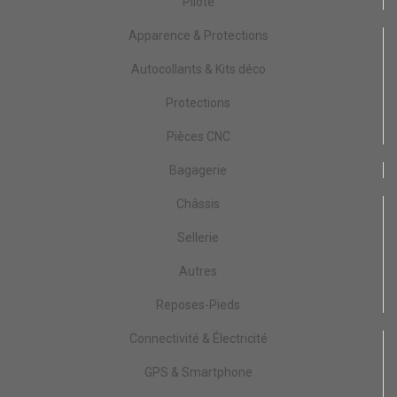
Pilote
Apparence & Protections
Autocollants & Kits déco
Protections
Pièces CNC
Bagagerie
Châssis
Sellerie
Autres
Reposes-Pieds
Connectivité & Électricité
GPS & Smartphone