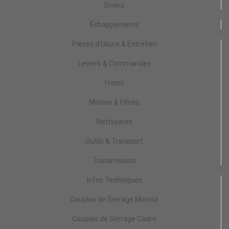
Divers
Échappements
Pièces d'Usure & Entretien
Leviers & Commandes
Freins
Moteur & Filtres
Nettoyants
Outils & Transport
Transmission
Infos Techniques
Couples de Serrage Moteur
Couples de Serrage Cadre