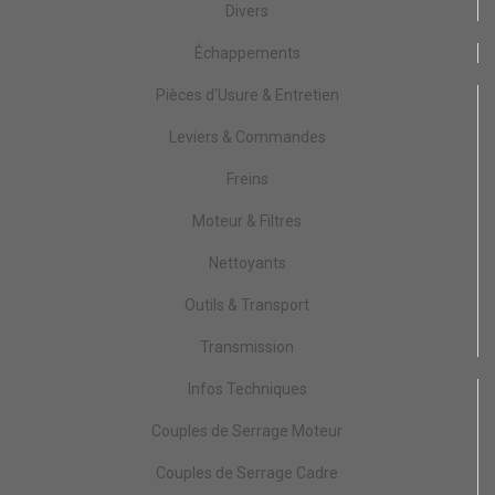
Divers
Échappements
Pièces d'Usure & Entretien
Leviers & Commandes
Freins
Moteur & Filtres
Nettoyants
Outils & Transport
Transmission
Infos Techniques
Couples de Serrage Moteur
Couples de Serrage Cadre