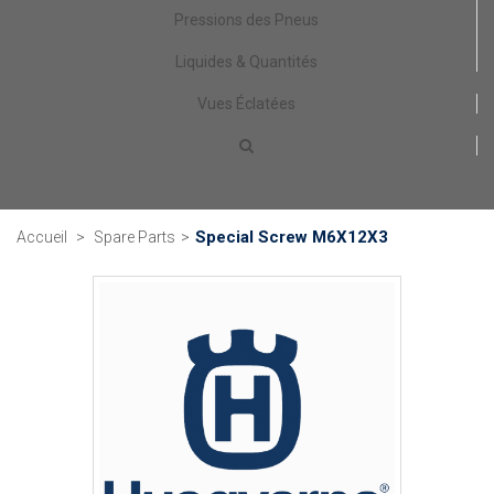
Pressions des Pneus
Liquides & Quantités
Vues Éclatées
Special Screw M6X12X3
Accueil
>
Spare Parts
>