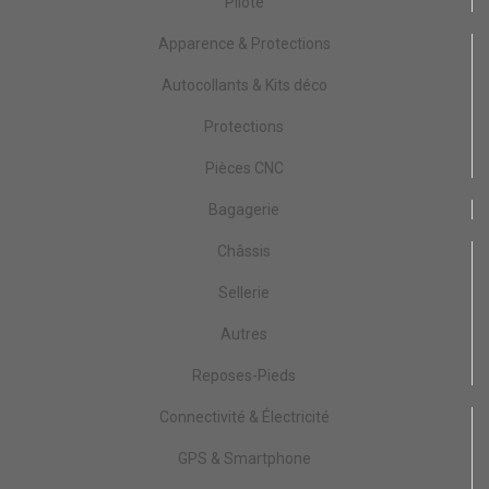
Pilote
Apparence & Protections
Autocollants & Kits déco
Protections
Pièces CNC
Bagagerie
Châssis
Sellerie
Autres
Reposes-Pieds
Connectivité & Électricité
GPS & Smartphone