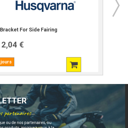
Bracket For Side Fairing
Bracket
2,04 €
39,7
 jours
7 jours
SLETTER
os partenaires
que ou de nos partenaires, ou
s produits, inscrivez-vous à la