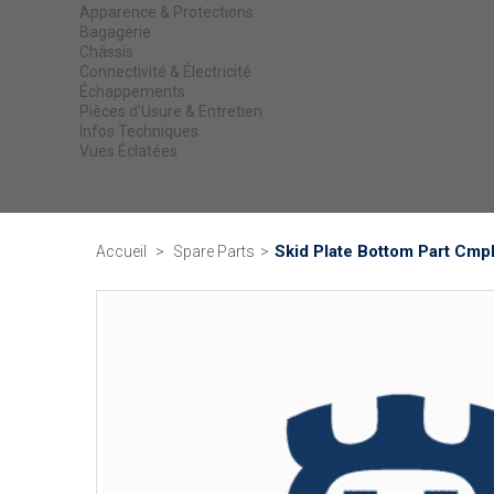
Apparence & Protections
Bagagerie
Châssis
Connectivité & Électricité
Échappements
Pièces d'Usure & Entretien
Infos Techniques
Vues Éclatées
Skid Plate Bottom Part Cmpl
Accueil
>
Spare Parts
>