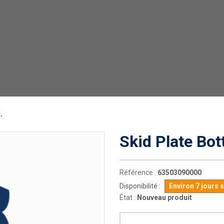
.
Skid Plate Bo
Référence :
63503090000
Disponibilité :
Environ 7 jours 
État :
Nouveau produit