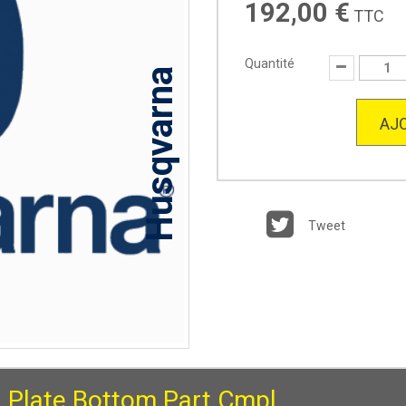
192,00 €
TTC
Quantité
Husqvarna
AJO
Tweet
d Plate Bottom Part Cmpl.