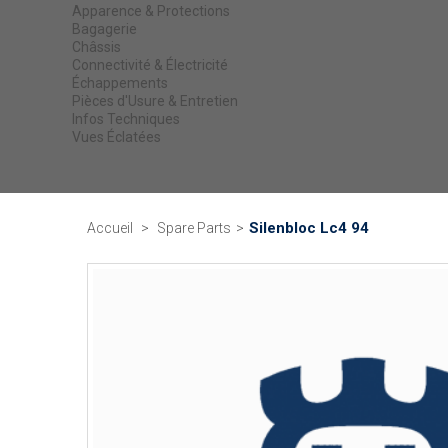
Apparence & Protections
Bagagerie
Châssis
Connectivité & Électricité
Échappements
Pièces d'Usure & Entretien
Infos Techniques
Vues Éclatées
Silenbloc Lc4 94
Accueil
>
Spare Parts
>