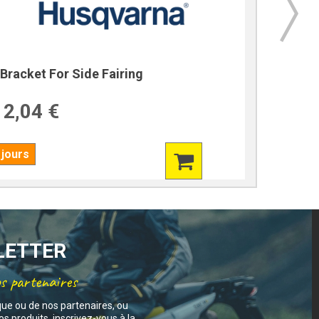
Bracket For Side Fairing
Bracket
2,04 €
39,7
 jours
7 jours
SLETTER
os partenaires
que ou de nos partenaires, ou
s produits, inscrivez-vous à la