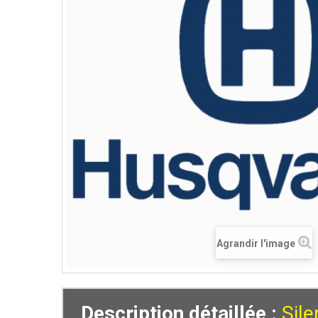
Agrandir l'image
Description détaillée :
Sile