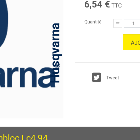
6,54 €
TTC
Quantité
Husqvarna
AJO
Tweet
nbloc Lc4 94